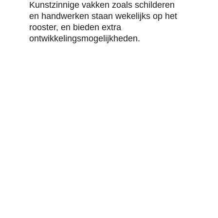
Kunstzinnige vakken zoals schilderen 
en handwerken staan wekelijks op het 
rooster, en bieden extra 
ontwikkelingsmogelijkheden.
Parcivalschool
03/ 230 24 44
parcivalschool@parcivalschool.be
Lamorinièrestraat 77, 2018 Antwerpen
Vacatures
Privacyverklaring
© Parcivalschool 2024